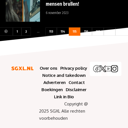
mensen brullen!
6 november 2023
1
2
…
113
114
115
116
117
118
Over ons
Privacy policy
Notice and takedown
Adverteren
Contact
Boekingen
Disclaimer
Link in Bio
Copyright @
2025 SGXL Alle rechten
voorbehouden