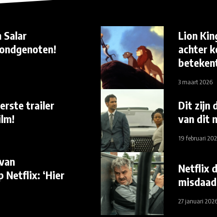
 Salar
Lion Kin
Bondgenoten!
achter k
beteken
3 maart 2026
erste trailer
Dit zijn
ilm!
van dit
19 februari 20
 van
Netflix 
Netflix: ‘Hier
misdaad
27 januari 202