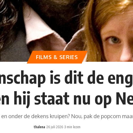
FILMS & SERIES
schap is dit de eng
en hij staat nu op Ne
en en onder de dekens kruipen? Nou, pak de popcorn ma
thalena
26 juli 2026
3 min lezen