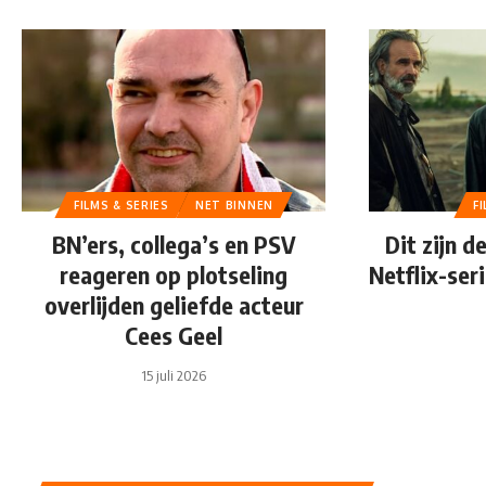
FILMS & SERIES
NET BINNEN
F
BN’ers, collega’s en PSV
Dit zijn d
reageren op plotseling
Netflix-ser
overlijden geliefde acteur
Cees Geel
15 juli 2026