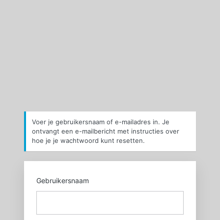
Wachtwoord
kwijt
https://sgxl.nl
Voer je gebruikersnaam of e-mailadres in. Je
ontvangt een e-mailbericht met instructies over
hoe je je wachtwoord kunt resetten.
Gebruikersnaam