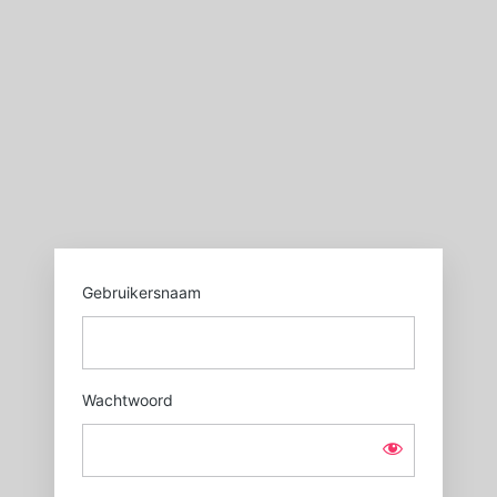
Login
https://sgxl.nl
Gebruikersnaam
Wachtwoord