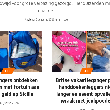
wijd voor grote verbazing gezorgd. Tienduizenden mig
naar de…
thalena
5 augustus 2026
4 min lezen
LIFE
LIFE
ngers ontdekken
Britse vakantieganger 
n met fortuin aan
handdoekenleggers ni
 geld op Sicilië
langer en neemt opvall
wraak met jeukpoede
augustus 2026
31 juli 2026