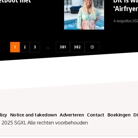
‘Airfrye
4 augustus 20
1
2
3
…
381
382
licy
Notice and takedown
Adverteren
Contact
Boekingen
D
SGXL Alle rechten voorbehouden