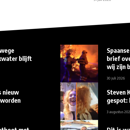
anwege
Spaanse
water blijft
brief o
wij zijn 
30 juli 2026
s nieuw
Steven K
 worden
gespot: 
3 augustus 20
etboot met
Dit is w