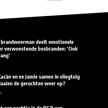
 brandweerman deelt emotionele
ver verwoestende bosbranden: ‘Ook
bang’
azàn en ex Jamie samen in vliegtuig
laaien de geruchten weer op?
26
at een nachtje in de B&B van