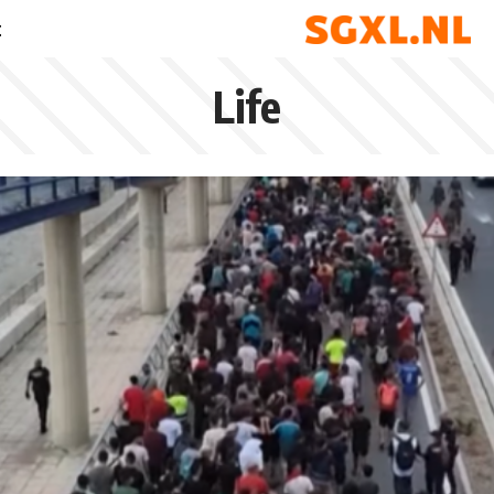
t
Life