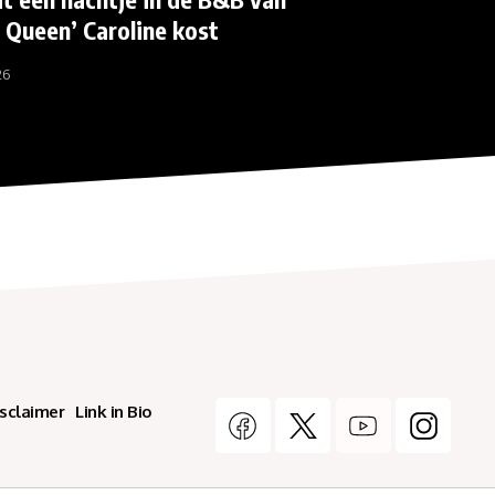
r Queen’ Caroline kost
26
isclaimer
Link in Bio