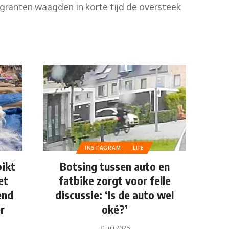
ranten waagden in korte tijd de oversteek
INSTAGRAM
LIFE
pikt
Botsing tussen auto en
et
fatbike zorgt voor felle
end
discussie: ‘Is de auto wel
r
oké?’
31 juli 2026