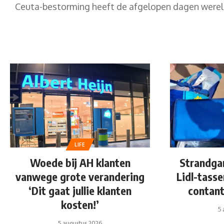
Ceuta-bestorming heeft de afgelopen dagen wereld
LIFE
Woede bij AH klanten
Strandga
vanwege grote verandering
Lidl-tasse
‘Dit gaat jullie klanten
contant
kosten!’
5 
5 augustus 2026