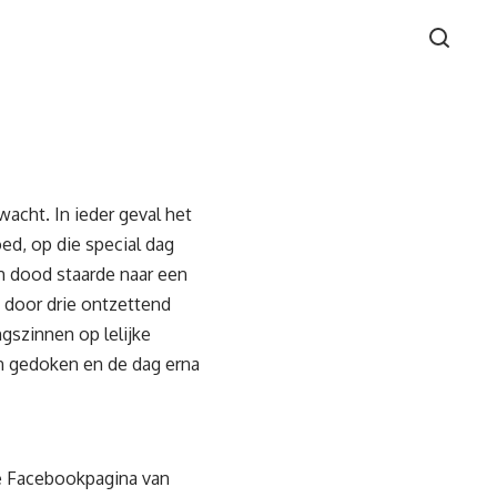
rwacht. In ieder geval het
oed, op die special dag
h dood staarde naar een
 door drie ontzettend
gszinnen op lelijke
in gedoken en de dag erna
de Facebookpagina van