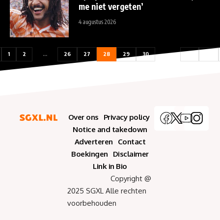
me niet vergeten’
4 augustus 2026
1
2
…
26
27
28
29
30
…
33
34
Over ons
Privacy policy
Notice and takedown
Adverteren
Contact
Boekingen
Disclaimer
Link in Bio
Copyright @
2025 SGXL Alle rechten
voorbehouden