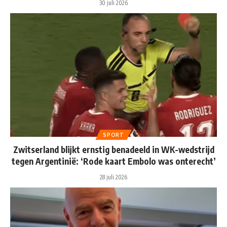
30 juli 2026
SPORT
Zwitserland blijkt ernstig benadeeld in WK-wedstrijd
tegen Argentinië: ‘Rode kaart Embolo was onterecht’
28 juli 2026