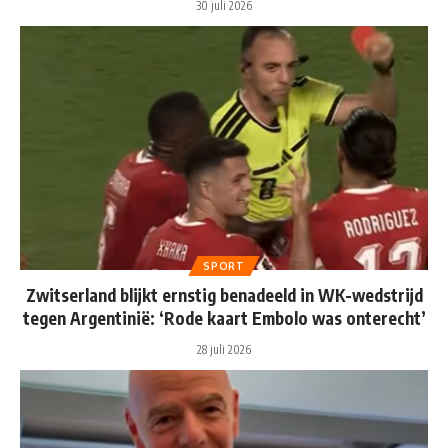
30 juli 2026
SPORT
Zwitserland blijkt ernstig benadeeld in WK-wedstrijd
tegen Argentinië: ‘Rode kaart Embolo was onterecht’
28 juli 2026