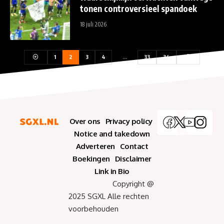
tonen controversieel spandoek
18 juli 2026
1
2
3
4
…
33
34
Over ons
Privacy policy
Notice and takedown
Adverteren
Contact
Boekingen
Disclaimer
Link in Bio
Copyright @
2025 SGXL Alle rechten
voorbehouden