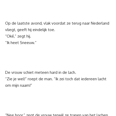
Op de laatste avond, vlak voordat ze terug naar Nederland
vliegt, geeft hij eindelijk toe.
“Oké,” zegt hij.
“Ik heet Sneeuw.”
De vrouw schiet meteen hard in de lach.
“Zie je wel!” roept de man. “Ik zei toch dat iedereen lacht
om mijn naam!”
“Nee hoor,” zegt de vrouw terwijl ze tranen van het lachen