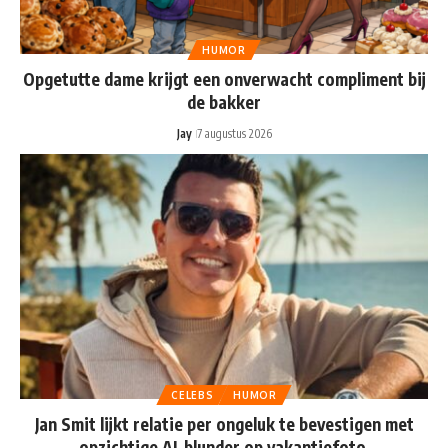
HUMOR
Opgetutte dame krijgt een onverwacht compliment bij
de bakker
Jay
7 augustus 2026
CELEBS
HUMOR
Jan Smit lijkt relatie per ongeluk te bevestigen met
opzichtige AI-blunder op vakantiefoto