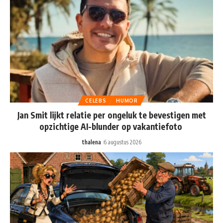
CELEBS
HUMOR
Jan Smit lijkt relatie per ongeluk te bevestigen met
opzichtige AI-blunder op vakantiefoto
thalena
6 augustus 2026