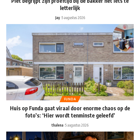
Piet begrijpt zijn proeftijd bij de bakker nét iets te
letterlijk
Jay
5 augustus 2026
FUNDA
Huis op Funda gaat viraal door enorme chaos op de
foto’s: ‘Hier wordt tenminste geleefd’
thalena
5 augustus 2026