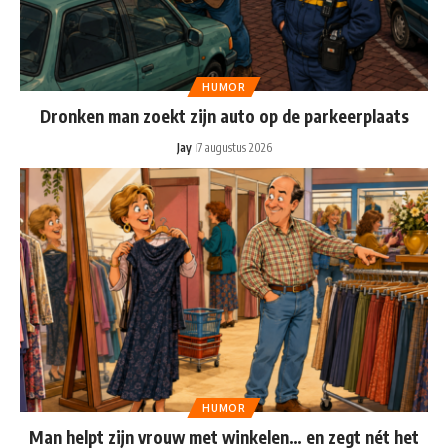
HUMOR
Dronken man zoekt zijn auto op de parkeerplaats
Jay
7 augustus 2026
HUMOR
Man helpt zijn vrouw met winkelen… en zegt nét het