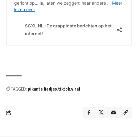
TAGGED:
pikante liedjes
tiktok
viral