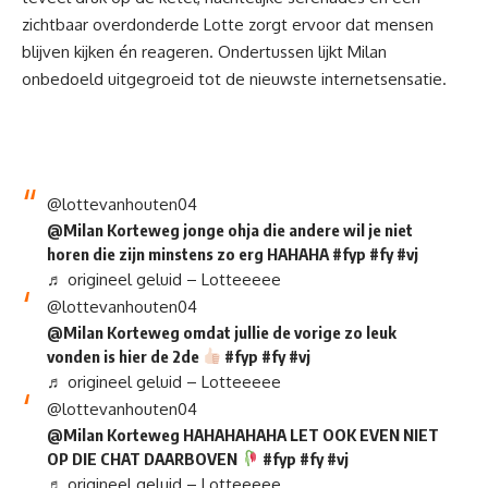
zichtbaar overdonderde Lotte zorgt ervoor dat mensen
blijven kijken én reageren. Ondertussen lijkt Milan
onbedoeld uitgegroeid tot de nieuwste internetsensatie.
@lottevanhouten04
@Milan Korteweg jonge ohja die andere wil je niet
horen die zijn minstens zo erg HAHAHA
#fyp
#fy
#vj
♬ origineel geluid – Lotteeeee
@lottevanhouten04
@Milan Korteweg omdat jullie de vorige zo leuk
vonden is hier de 2de
#fyp
#fy
#vj
♬ origineel geluid – Lotteeeee
@lottevanhouten04
@Milan Korteweg HAHAHAHAHA LET OOK EVEN NIET
OP DIE CHAT DAARBOVEN
#fyp
#fy
#vj
♬ origineel geluid – Lotteeeee