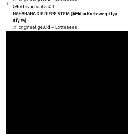
@lottevanhouten04
HAHAHAHA DIE DIEPE STEM @Milan Korteweg
#fyp
#fy
#vj
♬ origineel geluid – Lotteeeee