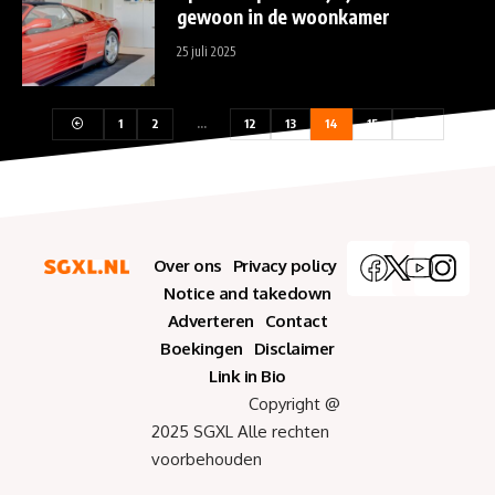
gewoon in de woonkamer
25 juli 2025
1
2
…
12
13
14
15
Over ons
Privacy policy
Notice and takedown
Adverteren
Contact
Boekingen
Disclaimer
Link in Bio
Copyright @
2025 SGXL Alle rechten
voorbehouden