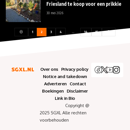
Friesland te koop voor een prikkie
30 mei 2026
1
2
3
4
…
14
15
Over ons
Privacy policy
Notice and takedown
Adverteren
Contact
Boekingen
Disclaimer
Link in Bio
Copyright @
2025 SGXL Alle rechten
voorbehouden