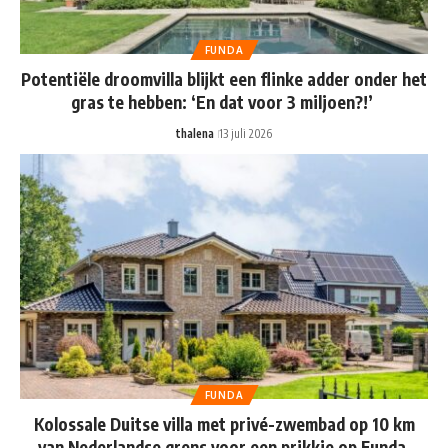
FUNDA
Potentiële droomvilla blijkt een flinke adder onder het
gras te hebben: ‘En dat voor 3 miljoen?!’
thalena
13 juli 2026
FUNDA
Kolossale Duitse villa met privé-zwembad op 10 km
van Nederlandse grens voor een prikkie op Funda