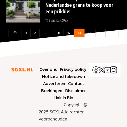
Nederlandse grens te koop voor
een prikkie!
19 augustus 2025
1
2
…
11
12
13
14
15
Over ons
Privacy policy
Notice and takedown
Adverteren
Contact
Boekingen
Disclaimer
Link in Bio
Copyright @
2025 SGXL Alle rechten
voorbehouden