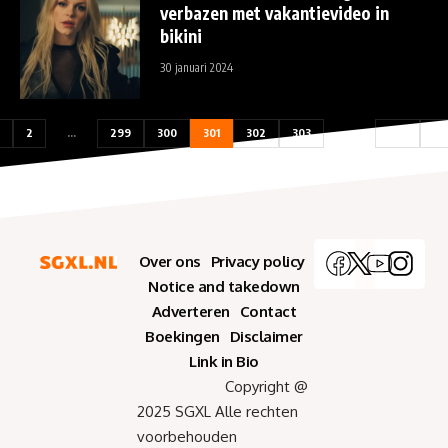
verbazen met vakantievideo in
bikini
30 januari 2024
2
…
299
300
301
302
303
…
305
30
Over ons
Privacy policy
Notice and takedown
Adverteren
Contact
Boekingen
Disclaimer
Link in Bio
Copyright @
2025 SGXL Alle rechten
voorbehouden