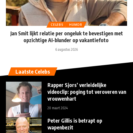
CELEBS
HUMOR
Jan Smit lijkt relatie per ongeluk te bevestigen met
opzichtige AI-blunder op vakantiefoto
6 augustus 2026
Laatste Celebs
Rapper Sjors’ verleidelijke
videoclip: poging tot veroveren van
vrouwenhart
20 maart 2024
Peter Gillis is betrapt op
wapenbezit