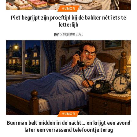
HUMOR
Piet begrijpt zijn proeftijd bij de bakker nét iets te
letterlijk
Jay
5 augustus 2026
HUMOR
Buurman belt midden in de nacht… en krijgt een avond
later een verrassend telefoontje terug