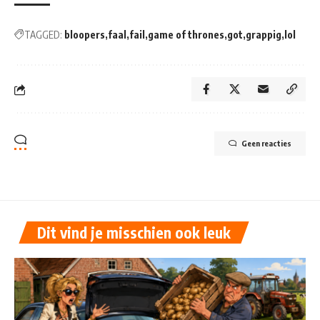
TAGGED:
bloopers
faal
fail
game of thrones
got
grappig
lol
Geen reacties
Dit vind je misschien ook leuk