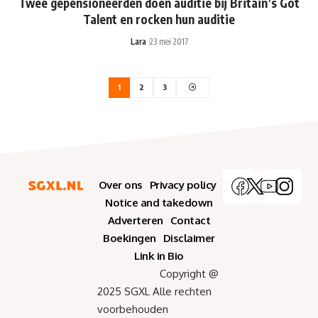
Twee gepensioneerden doen auditie bij Britain’s Got
Talent en rocken hun auditie
Lara
23 mei 2017
1
2
3
Over ons
Privacy policy
Notice and takedown
Adverteren
Contact
Boekingen
Disclaimer
Link in Bio
Copyright @
2025 SGXL Alle rechten
voorbehouden