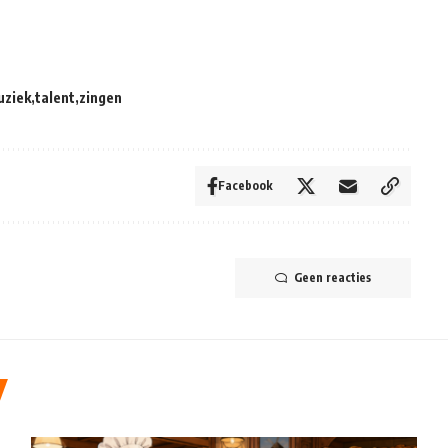
uziek
talent
zingen
Facebook
Geen reacties