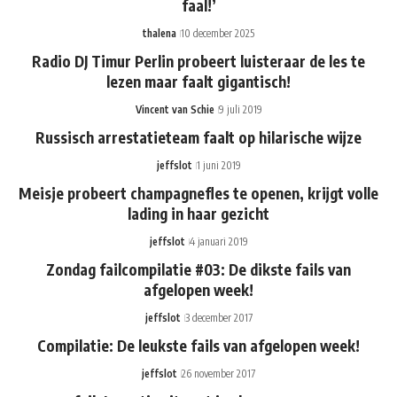
faal!’
thalena
10 december 2025
Radio DJ Timur Perlin probeert luisteraar de les te
lezen maar faalt gigantisch!
Vincent van Schie
9 juli 2019
Russisch arrestatieteam faalt op hilarische wijze
jeffslot
1 juni 2019
Meisje probeert champagnefles te openen, krijgt volle
lading in haar gezicht
jeffslot
4 januari 2019
Zondag failcompilatie #03: De dikste fails van
afgelopen week!
jeffslot
3 december 2017
Compilatie: De leukste fails van afgelopen week!
jeffslot
26 november 2017