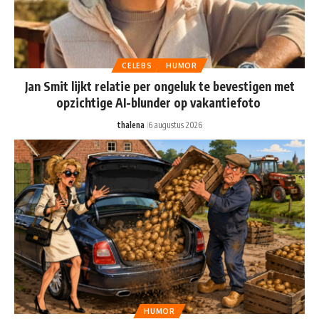
CELEBS
HUMOR
Jan Smit lijkt relatie per ongeluk te bevestigen met
opzichtige AI-blunder op vakantiefoto
thalena
6 augustus 2026
HUMOR