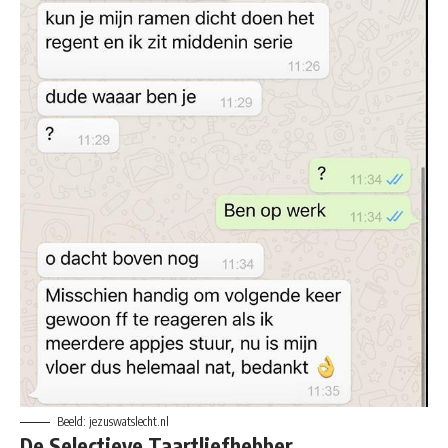
Beeld: jezuswatslecht.nl
De Selectieve Taartliefhebber