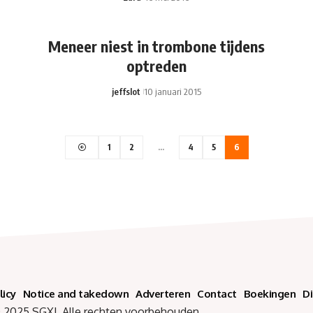
Meneer niest in trombone tijdens
optreden
jeffslot
10 januari 2015
1
2
…
4
5
6
licy
Notice and takedown
Adverteren
Contact
Boekingen
D
SGXL Alle rechten voorbehouden