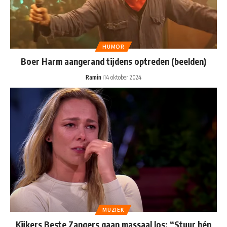
HUMOR
Boer Harm aangerand tijdens optreden (beelden)
Ramin
14 oktober 2024
MUZIEK
Kijkers Beste Zangers gaan massaal los: “Stuur hén