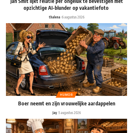
Jan Smit lijkt relatie per ongeluk te bevestigen met
opzichtige AI-blunder op vakantiefoto
thalena
6 augustus 2026
HUMOR
Boer neemt en zijn vrouwelijke aardappelen
Jay
5 augustus 2026