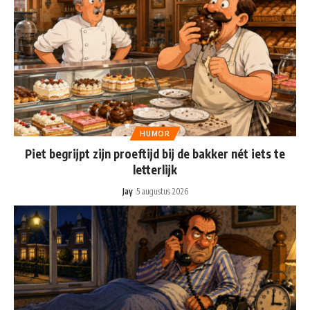
HUMOR
Piet begrijpt zijn proeftijd bij de bakker nét iets te
letterlijk
Jay
5 augustus 2026