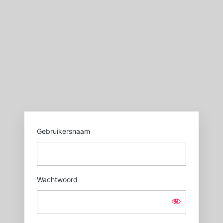
Login
https://sgxl.nl
Gebruikersnaam
Wachtwoord