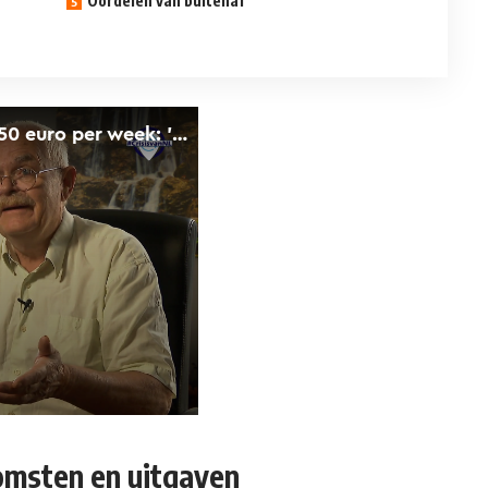
Oordelen van buitenaf
omsten en uitgaven