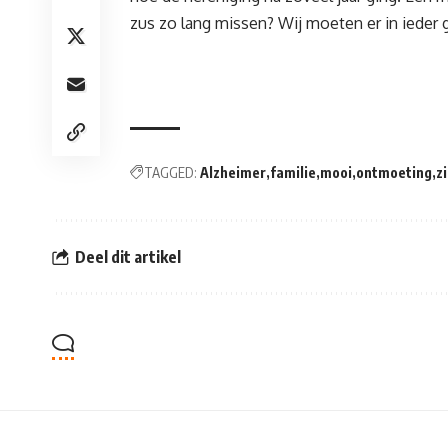
zus zo lang missen? Wij moeten er in ieder 
TAGGED:
Alzheimer
familie
mooi
ontmoeting
z
Deel dit artikel