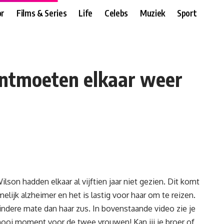
r
Films & Series
Life
Celebs
Muziek
Sport
ontmoeten elkaar weer
son hadden elkaar al vijftien jaar niet gezien. Dit komt
elijk alzheimer en het is lastig voor haar om te reizen.
indere mate dan haar zus. In bovenstaande video zie je
mooi moment voor de twee vrouwen! Kan jij je broer of