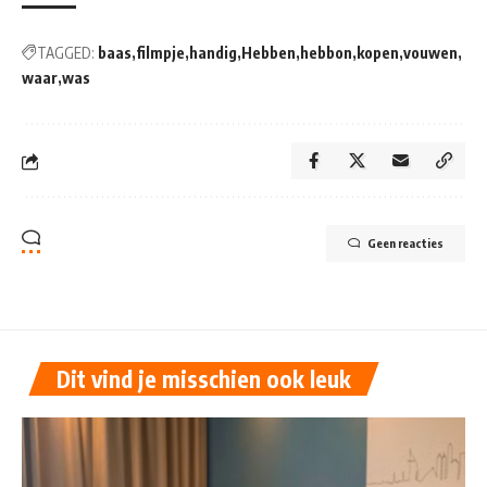
TAGGED:
baas
filmpje
handig
Hebben
hebbon
kopen
vouwen
waar
was
Geen reacties
Dit vind je misschien ook leuk