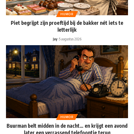
HUMOR
Piet begrijpt zijn proeftijd bij de bakker nét iets te
letterlijk
Jay
5 augustus 2026
HUMOR
Buurman belt midden in de nacht… en krijgt een avond
later een verrassend telefoontje terug