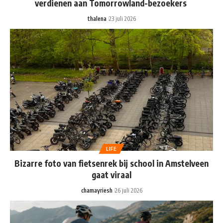
verdienen aan Tomorrowland-bezoekers
thalena
23 juli 2026
LIFE
Bizarre foto van fietsenrek bij school in Amstelveen
gaat viraal
chamayriesh
26 juli 2026