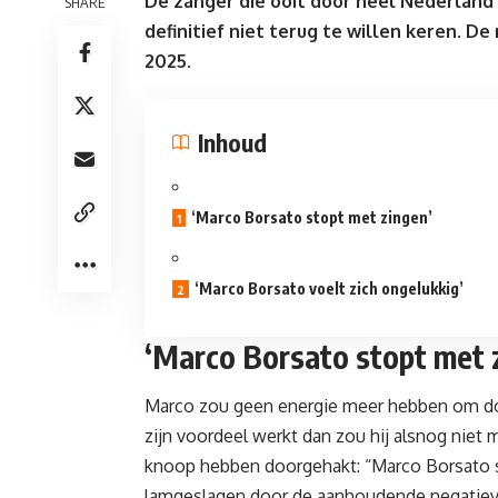
De zanger die ooit door heel Nederland g
SHARE
definitief niet terug te willen keren. D
2025.
Inhoud
‘Marco Borsato stopt met zingen’
‘Marco Borsato voelt zich ongelukkig’
‘Marco Borsato stopt met 
Marco
zou geen energie meer hebben om door 
zijn voordeel werkt dan zou hij alsnog niet
knoop hebben doorgehakt: “Marco Borsato st
lamgeslagen door de aanhoudende negatieve