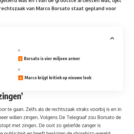
eliefd was en 1 van de grootste artiesten was, lijkt
e rechtszaak van
Marco
Borsato staat gepland voor
Borsato is vier miljoen armer
Marco krijgt kritiek op nieuwe look
zingen’
te gaan. Zelfs als de rechtszaak straks voorbij is en in
 meer willen zingen. Volgens De Telegraaf zou Borsato de
opt met zingen. De ooit zo geliefde zanger is
 publiciteit en heeft besloten de showbizz-wereld