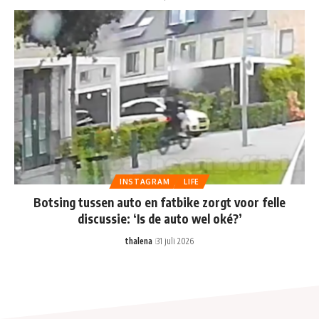
INSTAGRAM
LIFE
Botsing tussen auto en fatbike zorgt voor felle
discussie: ‘Is de auto wel oké?’
thalena
31 juli 2026