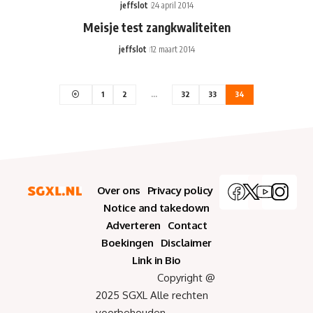
jeffslot
24 april 2014
Meisje test zangkwaliteiten
jeffslot
12 maart 2014
1
2
…
32
33
34
Over ons
Privacy policy
Notice and takedown
Adverteren
Contact
Boekingen
Disclaimer
Link in Bio
Copyright @
2025 SGXL Alle rechten
voorbehouden