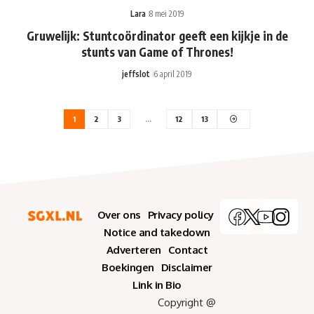
Lara
8 mei 2019
Gruwelijk: Stuntcoördinator geeft een kijkje in de
stunts van Game of Thrones!
jeffslot
6 april 2019
1
2
3
…
12
13
Over ons
Privacy policy
Notice and takedown
Adverteren
Contact
Boekingen
Disclaimer
Link in Bio
Copyright @