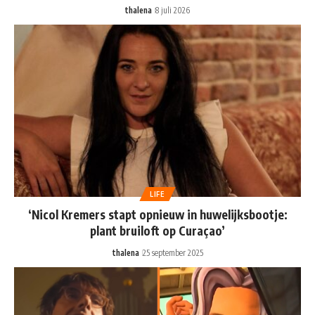
thalena
8 juli 2026
LIFE
‘Nicol Kremers stapt opnieuw in huwelijksbootje:
plant bruiloft op Curaçao’
thalena
25 september 2025