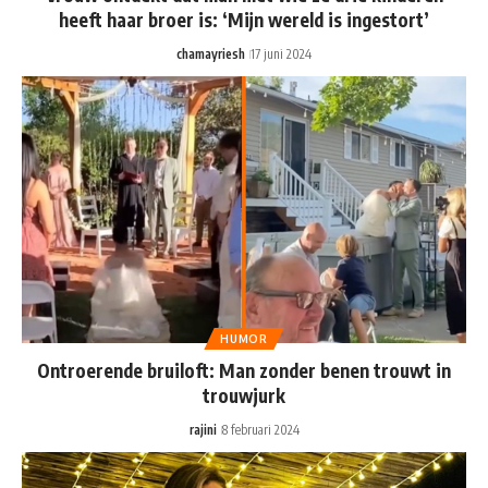
heeft haar broer is: ‘Mijn wereld is ingestort’
chamayriesh
17 juni 2024
HUMOR
Ontroerende bruiloft: Man zonder benen trouwt in
trouwjurk
rajini
8 februari 2024