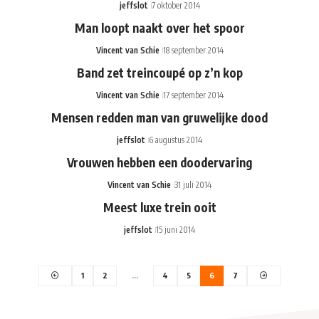
jeffslot
7 oktober 2014
Man loopt naakt over het spoor
Vincent van Schie
18 september 2014
Band zet treincoupé op z’n kop
Vincent van Schie
17 september 2014
Mensen redden man van gruwelijke dood
jeffslot
6 augustus 2014
Vrouwen hebben een doodervaring
Vincent van Schie
31 juli 2014
Meest luxe trein ooit
jeffslot
15 juni 2014
1
2
…
4
5
6
7