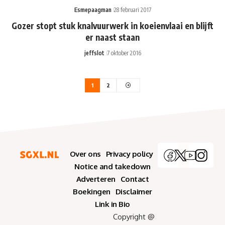
Esmepaagman
28 februari 2017
Gozer stopt stuk knalvuurwerk in koeienvlaai en blijft
er naast staan
jeffslot
7 oktober 2016
1
2
Over ons
Privacy policy
Notice and takedown
Adverteren
Contact
Boekingen
Disclaimer
Link in Bio
Copyright @