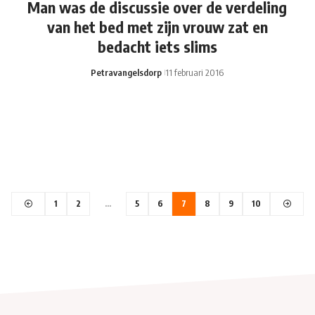
Man was de discussie over de verdeling
van het bed met zijn vrouw zat en
bedacht iets slims
Petravangelsdorp
11 februari 2016
1
2
…
5
6
7
8
9
10