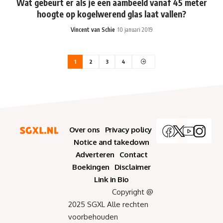
Wat gebeurt er als je een aambeeld vanaf 45 meter
hoogte op kogelwerend glas laat vallen?
Vincent van Schie
10 januari 2019
1
2
3
4
Over ons
Privacy policy
Notice and takedown
Adverteren
Contact
Boekingen
Disclaimer
Link in Bio
Copyright @
2025 SGXL Alle rechten
voorbehouden