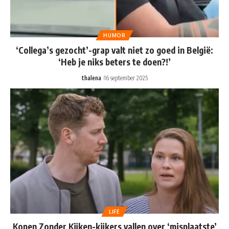
HUMOR
‘Collega’s gezocht’-grap valt niet zo goed in België:
‘Heb je niks beters te doen?!’
thalena
16 september 2025
LIFE
Kopen Zonder Kijken-kijkers vallen over ‘misplaatste’