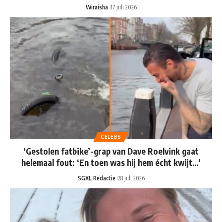
Wiraisha
17 juli 2026
CELEBS
‘Gestolen fatbike’-grap van Dave Roelvink gaat
helemaal fout: ‘En toen was hij hem écht kwijt…’
SGXL Redactie
28 juli 2026