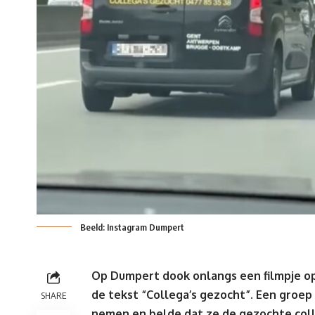
Beeld: Instagram Dumpert
Op Dumpert dook onlangs een
filmpje
op
de tekst “Collega’s gezocht”. Een groep
SHARE
nemen en belde dat ze de gezochte col