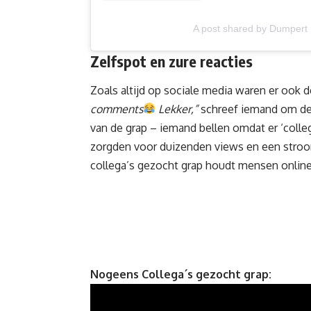
A post shared by Dumpert
Zelfspot en zure reacties
Zoals altijd op sociale media waren er ook 
comments
Lekker,”
schreef iemand om de cr
van de grap – iemand bellen omdat er ‘colleg
zorgden voor duizenden views en een stroom 
collega’s gezocht grap houdt mensen online i
Nogeens Collega´s gezocht grap: