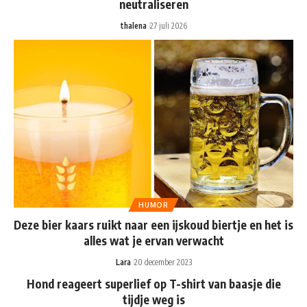
neutraliseren
thalena
27 juli 2026
HUMOR
Deze bier kaars ruikt naar een ijskoud biertje en het is
alles wat je ervan verwacht
Lara
20 december 2023
Hond reageert superlief op T-shirt van baasje die
tijdje weg is