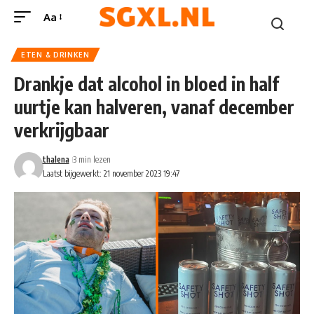
Aa
ETEN & DRINKEN
Drankje dat alcohol in bloed in half
uurtje kan halveren, vanaf december
verkrijgbaar
thalena
3 min lezen
Laatst bijgewerkt: 21 november 2023 19:47