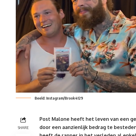
Beeld: Instagram/Brook4129
Post Malone heeft het leven van een g
door een aanzienlijk bedrag te besteden
SHARE
heeft de rapper in het verleden al enkel