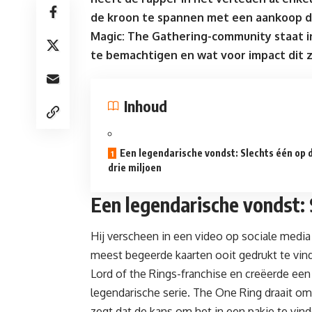
de kroon te spannen met een aankoop di
Magic: The Gathering-community staat i
te bemachtigen en wat voor impact dit 
Inhoud
Een legendarische vondst: Slechts één op 
drie miljoen
Een legendarische vondst: 
Hij verscheen in een video op sociale media
meest begeerde kaarten ooit gedrukt te vin
Lord of the Rings
-franchise en creëerde een
legendarische serie. The One Ring draait om 
zegt dat de kans om het in een pakje te vin