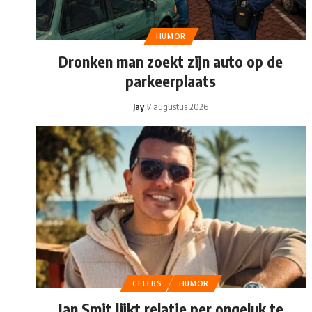
HUMOR
Dronken man zoekt zijn auto op de
parkeerplaats
Jay
7 augustus 2026
CELEBS
HUMOR
Jan Smit lijkt relatie per ongeluk te