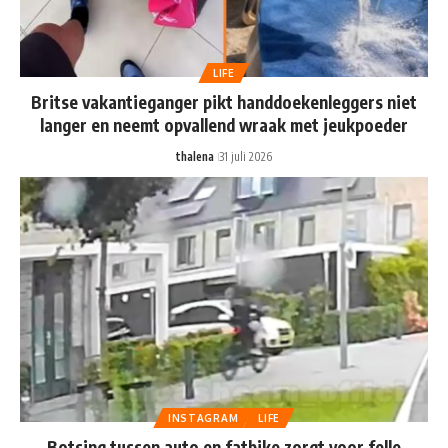
LIFE
Britse vakantieganger pikt handdoekenleggers niet
langer en neemt opvallend wraak met jeukpoeder
thalena
31 juli 2026
INSTAGRAM
LIFE
Botsing tussen auto en fatbike zorgt voor felle