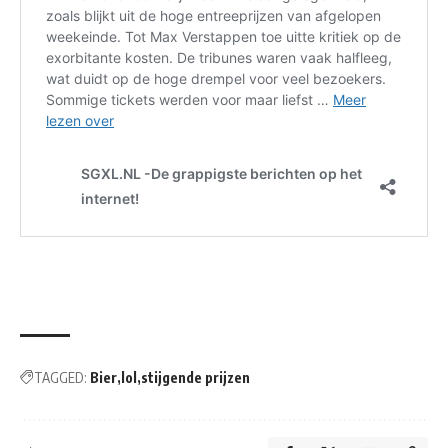
TAGGED:
Bier
lol
stijgende prijzen