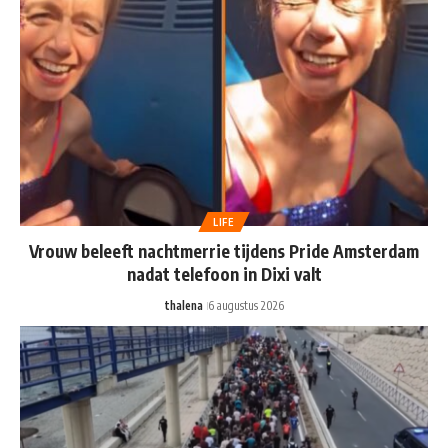
LIFE
Vrouw beleeft nachtmerrie tijdens Pride Amsterdam
nadat telefoon in Dixi valt
thalena
6 augustus 2026