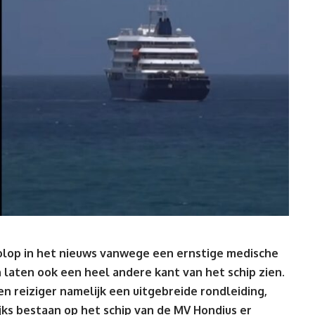
olop in het nieuws vanwege een ernstige medische
n laten ook een heel andere kant van het
s
chip
zien.
 reiziger namelijk een uitgebreide rondleiding,
jks bestaan op het schip van de MV Hondius er