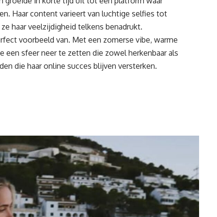
 groeide in korte tijd uit tot een platform waar
. Haar content varieert van luchtige selfies tot
j ze haar veelzijdigheid telkens benadrukt.
erfect voorbeeld van. Met een zomerse vibe, warme
e een sfeer neer te zetten die zowel herkenbaar als
lden die haar online succes blijven versterken.