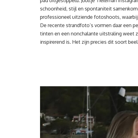
pad uitgestippeld. Juultje Tieleman Instagram
schoonheid, stijl en spontaniteit samenkomen
professioneel uitziende fotoshoots
, waarbi
De recente strandfoto’s vormen daar een p
tinten en een nonchalante uitstraling weet z
inspirerend is. Het zijn precies dit soort bee