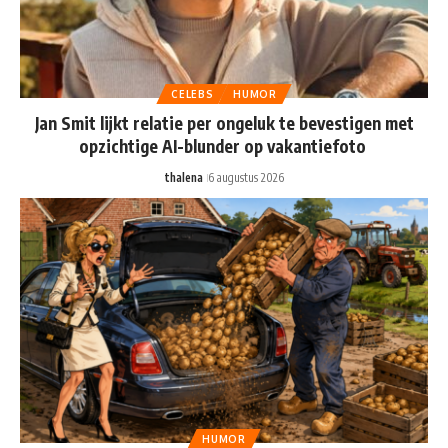
CELEBS
HUMOR
Jan Smit lijkt relatie per ongeluk te bevestigen met
opzichtige AI-blunder op vakantiefoto
thalena
6 augustus 2026
HUMOR