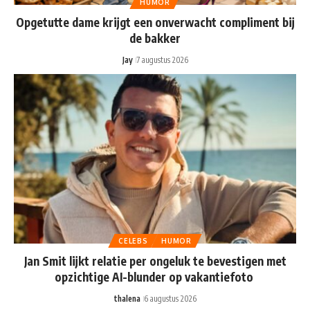
HUMOR
Opgetutte dame krijgt een onverwacht compliment bij
de bakker
Jay
7 augustus 2026
CELEBS
HUMOR
Jan Smit lijkt relatie per ongeluk te bevestigen met
opzichtige AI-blunder op vakantiefoto
thalena
6 augustus 2026