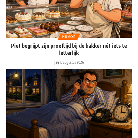
HUMOR
Piet begrijpt zijn proeftijd bij de bakker nét iets te
letterlijk
Jay
5 augustus 2026