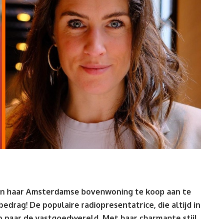
n haar Amsterdamse bovenwoning te koop aan te
drag! De populaire radiopresentatrice, die altijd in
ap naar de vastgoedwereld. Met haar
charmante
stijl