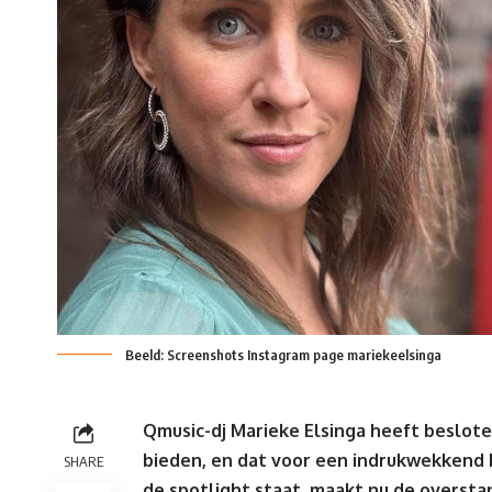
Beeld: Screenshots Instagram page mariekeelsinga
Qmusic-dj
Marieke Elsinga
heeft beslote
bieden, en dat voor een indrukwekkend be
SHARE
de spotlight staat, maakt nu de overst