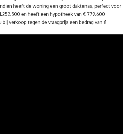
ndien heeft de woning een groot dakterras, perfect voor
 1.252.500 en heeft een
hypotheek
van € 779.600
u bij verkoop tegen de vraagprijs een bedrag van €