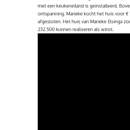
met een keukeneiland is geinstalleerd. Bove
ontspanning. Marieke kocht het huis voor €
afgesloten. Het huis van Marieke Elsinga zo
232.500 kunnen realiseren als winst.