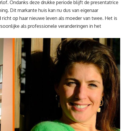
of. Ondanks deze drukke periode blijft de presentatrice
oning. Dit markante huis kan nu dus van eigenaar
jd richt op haar nieuwe leven als moeder van twee. Het is
rsoonlijke
als professionele veranderingen in het