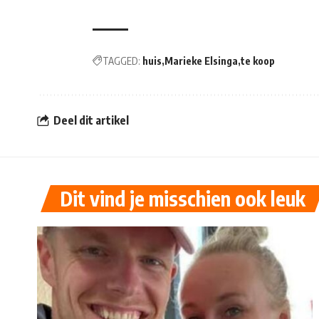
TAGGED:
huis
Marieke Elsinga
te koop
Deel dit artikel
Dit vind je misschien ook leuk